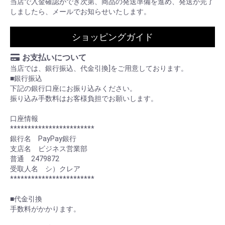
当店で入金確認ができ次第、商品の発送準備を進め、発送が完了
しましたら、メールでお知らせいたします。
ショッピングガイド
お支払いについて
当店では、銀行振込、代金引換]をご用意しております。
■銀行振込
下記の銀行口座にお振り込みください。
振り込み手数料はお客様負担でお願いします。
口座情報
************************
銀行名 PayPay銀行
支店名 ビジネス営業部
普通 2479872
受取人名 シ）クレア
************************
■代金引換
手数料がかかります。